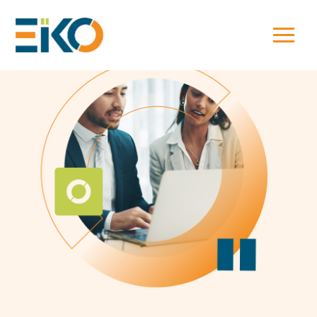
Créer et reprendre une activité
Expertise Comptable
Piloter votre gestion
Aller
au
contenu
Gérer mon quotidien
Fiscalité
Suivre votre comptabilité
Piloter mon entreprise
Gestion Social et RH
Gérer vos ressources humaines
Développer mon entreprise
Sécuriser mes obligations
Dématérialiser vos documents
juridiques
Construire mon patrimoine
Audit
Accompagnement RSE
Gestion Administrative
Être prêt pour la facturation
électronique